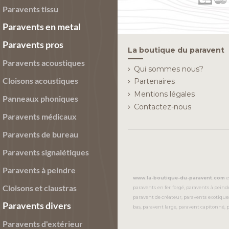
Paravents tissu
Paravents en metal
Paravents pros
La boutique du paravent
Paravents acoustiques
Qui sommes nous?
Cloisons acoustiques
Partenaires
Mentions légales
Panneaux phoniques
Contactez-nous
Paravents médicaux
Paravents de bureau
Paravents signalétiques
Paravents à peindre
www.la-boutique-du-paravent.com
e
Cloisons et claustras
paravents en fer forgé, paravents à pein
paravent de créateur, paravents exotique
Paravents divers
bas, paravent large, paravent capitonné, 
Paravents d'extérieur