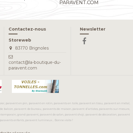
PARAVENT.COM
Contactez-nous
Newsletter
Storeweb
83170 Brignoles
contact@la-boutique-du-
paravent.com
ier, paravent en pin, paravent en rotin, paravents en toile, paravent en tissu, paravent en métal,
 de balcon, paravent de bureau, paravents de maison, paravent d'artistes, paravents sur-mesure,
ntemporain, grand paravent, paravent de salon, paravent shoji, paravent de décoration, paravent
 paravents enfants, paravent lumineux... Bonne visite !