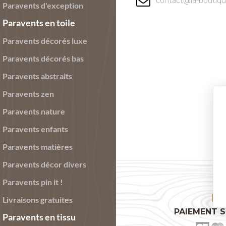
contact@la-boutiq
Paravents d'exception
Paravents en toile
Paravents décorés luxe
Paravents décorés bas
Paravents abstraits
Paravents zen
Paravents nature
Paravents enfants
Paravents matières
Paravents décor divers
Paravents pin it !
Livraisons gratuites
PAIEMENT S
Paravents en tissu