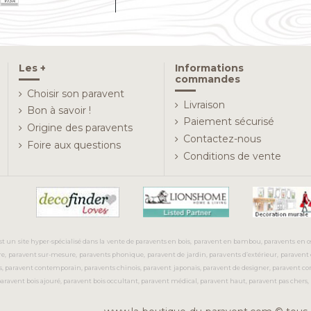
Les +
Informations
commandes
Choisir son paravent
Livraison
Bon à savoir !
Paiement sécurisé
Origine des paravents
Contactez-nous
Foire aux questions
Conditions de vente
st un site hyper-spécialisé dans la vente de paravents en bois, paravent en bambou, paravents en os
dre, paravent sur-mesure, paravents phonique, paravent de jardin, paravents d’extérieur, paravent
s, paravent contemporain, paravents chinois, paravent japonais, paravent de designer, paravent co
paravent bois ajouré, paravent bois occultant, paravent médical, paravent haut, paravent pas chers,