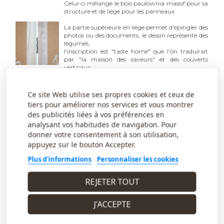
Celui-ci mélange le bois paulownia massif pour sa
structure et de liège pour les panneaux
La partie supérieure en liège permet d'épingler des
photos ou des documents, le dessin représente des
légumes,
l'inscription est "taste home" que l'on traduirait
par "la maison des saveurs" et des couverts
verticaux
sont dessinés sur la structure sous les panneaux de
liège.
C'est donc un paravent qui de posera dans une
Ce site Web utilise ses propres cookies et ceux de
cuisine, restaurant, bar, café etc ....
tiers pour améliorer nos services et vous montrer
Les panneaux inférieurs sont réalisés par
des publicités liées à vos préférences en
superposition de lattes de bois massif horizontales,
analysant vos habitudes de navigation. Pour
au 2/3 les panneaux
donner votre consentement à son utilisation,
sont pleins avec motifs de couverts de cuisine et le
appuyez sur le bouton Accepter.
1/3 supérieur est en liège
Les charnières noires sont en métal à mono-
Plus d'informations
Personnaliser les cookies
ouverture
Le paravent est occultant
REJETER TOUT
Dimensions
H 170 x L 161,5
J'ACCEPTE
cm
épaisseur 1,8
cm