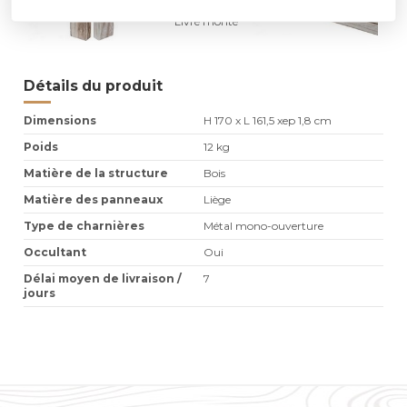
Livré monté
Détails du produit
Dimensions
H 170 x L 161,5 xep 1,8 cm
Poids
12 kg
Matière de la structure
Bois
Matière des panneaux
Liège
Type de charnières
Métal mono-ouverture
Occultant
Oui
Délai moyen de livraison /
7
jours