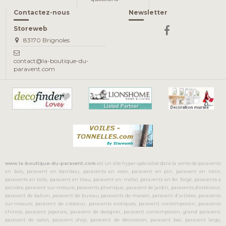
Contactez-nous
Newsletter
Storeweb
83170 Brignoles
contact@la-boutique-du-
paravent.com
www.la-boutique-du-paravent.com
est un site hyper-spécialisé dans la vente de paravents
en bois, paravent en bambou, paravents en osier, paravent en pin, paravent en rotin,
paravents en toile, paravent en tissu, paravent en métal, paravents en fer forgé, paravents à
peindre, paravent sur-mesure, paravents phonique, paravent de jardin, paravents d’extérieur,
paravent de balcon, paravent de bureau, paravents de maison, paravent d'artistes, paravents
sur-mesure, paravent de créateur, paravents exotiques, paravent contemporain, paravents
chinois, paravent japonais, paravent de designer, paravent contemporain, grand paravent,
paravent de salon, paravent shoji, paravent de décoration, paravent bas, paravent large,