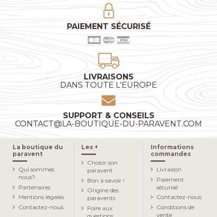
PAIEMENT SÉCURISÉ
LIVRAISONS
DANS TOUTE L'EUROPE
SUPPORT & CONSEILS
CONTACT@LA-BOUTIQUE-DU-PARAVENT.COM
La boutique du
Les +
Informations
paravent
commandes
Choisir son
Qui sommes
Livraison
paravent
nous?
Paiement
Bon à savoir !
Partenaires
sécurisé
Origine des
Mentions légales
Contactez-nous
paravents
Contactez-nous
Conditions de
Foire aux
vente
questions