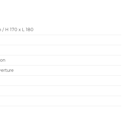
 / H 170 x L 180
ton
erture