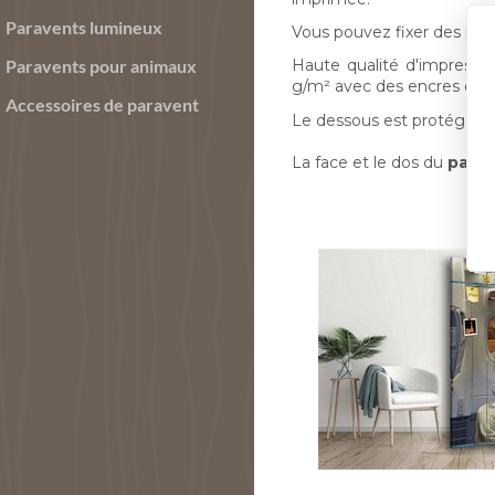
Paravents lumineux
Vous pouvez fixer des pun
Paravents pour animaux
Haute qualité d'impressio
g/m² avec des encres éco-s
Accessoires de paravent
Le dessous est protégé par
La face et le dos
du
para