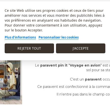
aises directement dans les panneaux, comme dans un tableau de
Ce site Web utilise ses propres cookies et ceux de tiers pour
n : les
paravents pin it
sont imprimés sur une toile d'un gr
améliorer nos services et vous montrer des publicités liées à
olvants, ils sont inodores et non toxiques.
vos préférences en analysant vos habitudes de navigation.
Pour donner votre consentement à son utilisation, appuyez
 des patins de sol.
sur le bouton Accepter.
vent
présentent le même décor.
Plus d'informations
Personnaliser les cookies
REJETER TOUT
J'ACCEPTE
Le
paravent pin it
"
Voyage en avion
" est
sol
pour sa st
C'est un
paravent
occu
Ce paravent est confectionné à la comm
Il n'entre pas dans le champ con