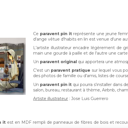
Ce
paravent pin it
représente une jeune femm
d'ange vêtue d'habits en lin est venue d'une autr
L'artiste illustrateur encadre légèrement de g
main une gourde à paille et de l'autre une carte 
Un
paravent original
qui apportera une atmosp
C'est un
paravent pratique
sur lequel vous p
des photos de famille ou d'amis, listes de cour
Un
paravent pin it
qui pourra s'installer dans d
salon, bureau, restaurant à thème, Airbnb, cham
Artiste illustrateur
: Jose Luis Guerrero
n it
est en MDF rempli de panneaux de fibres de bois et recouv