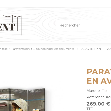
 toile
Paravents pin it .... pour épingler vos documents !
PARAVENT PIN IT - VOY
PARAV
EN AV
Marque:
Fibi
Référence
Ko
269,00 €
TTC