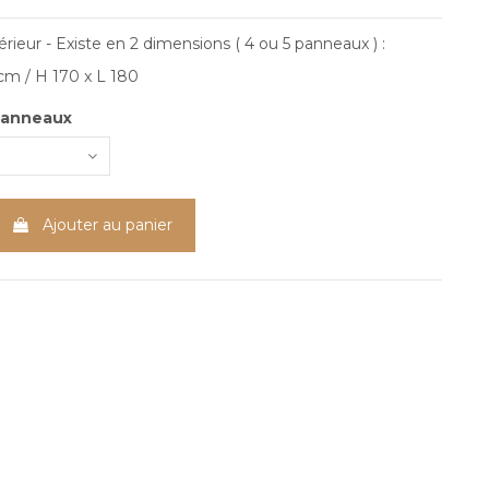
érieur
- Existe en 2 dimensions ( 4 ou 5 panneaux ) :
cm / H 170 x L 180
panneaux
Ajouter au panier