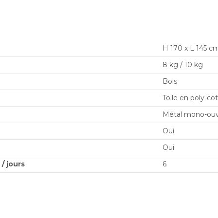
H 170 x L 145 cm
8 kg / 10 kg
Bois
Toile en poly-co
Métal mono-ouv
Oui
Oui
/ jours
6