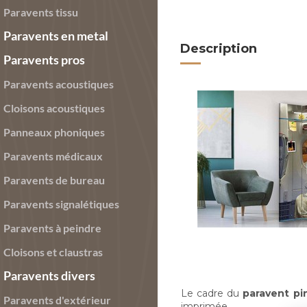
Paravents tissu
Paravents en metal
Description
Paravents pros
Paravents acoustiques
Cloisons acoustiques
Panneaux phoniques
Paravents médicaux
Paravents de bureau
Paravents signalétiques
Paravents à peindre
Cloisons et claustras
Paravents divers
Le cadre du
paravent pi
Paravents d'extérieur
imprimée.